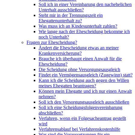
Soll ich in einer Vereinbarung den nachehelichen
Unterhalt ausschließen?
Steht mir in der Trennungszeit ein
Ehegattenunterhalt zu?
Was muss ich an Kindesunterhalt zahlen?
Wie lange nach der Ehescheidung bekomme ich
noch Unterhalt?
Fragen zur Ehescheidung?
Ändert die Ehescheidung etwas an meiner
Krankenversicherung?
Brauche ich überhaupt einen Anwalt für die
Ehescheidung?
Die Scheidung ohne Versorgungsausgleich
Findet ein Vermögensausgleich (Zugewinn) statt?
Kann ich die Scheidung auch gegen den Willen
meines Ehegatten beantragen?
Können mein Ehegatte und ich nur einen Anwalt
nehmen?
Soll ich den Versorgungsausgleich ausschließen
Soll ich eine Scheidungsfolgenvereinbarung
abschließen?
Verfahren, wenn ein Folgesacheantrag gestellt
wird
Verfahrensablauf bei Verfahrenskostenhilfe
Was sind die Voraussetzungen für ein