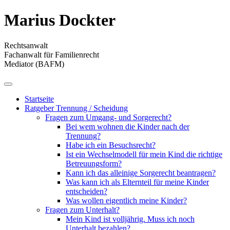
Direkt
Marius Dockter
zum
Inhalt
Rechtsanwalt
Fachanwalt für Familienrecht
Mediator (BAFM)
Startseite
Ratgeber Trennung / Scheidung
Fragen zum Umgang- und Sorgerecht?
Bei wem wohnen die Kinder nach der
Trennung?
Habe ich ein Besuchsrecht?
Ist ein Wechselmodell für mein Kind die richtige
Betreuungsform?
Kann ich das alleinige Sorgerecht beantragen?
Was kann ich als Elternteil für meine Kinder
entscheiden?
Was wollen eigentlich meine Kinder?
Fragen zum Unterhalt?
Mein Kind ist volljährig. Muss ich noch
Unterhalt bezahlen?